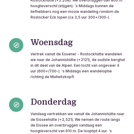
Rostockhütte (+2.208). We overbruggen dan 800 m
hoogteverschil (stijgen). 's Middags kunnen de
liefhebbers nog een mooie wandeling rondom de
Rostocker Eck lopen (ca 3,5 uur 300+/300-)
Woensdag
Vertrek vanuit de Essener - Rostockhütte wandelen
we naar de Johannishütte (+2121), de oudste berghut
in dit deel van de Alpen. Een tocht van ongeveer 4
uur (600+/700-). 's Middags een wandeloptie
richting de Mullwitzkopfl.
Donderdag
Vandaag vertrekken we vanuit de Johannishütte naar
de Eisseehütte (+2,521). We nemen de route langs
de Eissee en overbruggen vandaag een
hoogteverschil van 610 m. De looptijd 4 uur. 's