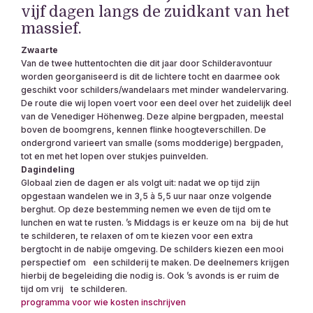
vijf dagen langs de zuidkant van het
massief.
Zwaarte
Van de twee huttentochten die dit jaar door Schilderavontuur
worden georganiseerd is dit de lichtere tocht en daarmee ook
geschikt voor schilders/wandelaars met minder wandelervaring.
De route die wij lopen voert voor een deel over het zuidelijk deel
van de Venediger Höhenweg. Deze alpine bergpaden, meestal
boven de boomgrens, kennen flinke hoogteverschillen. De
ondergrond varieert van smalle (soms modderige) bergpaden,
tot en met het lopen over stukjes puinvelden.
Dagindeling
Globaal zien de dagen er als volgt uit: nadat we op tijd zijn
opgestaan wandelen we in 3,5 à 5,5 uur naar onze volgende
berghut. Op deze bestemming nemen we even de tijd om te
lunchen en wat te rusten. ʼs Middags is er keuze om na bij de hut
te schilderen, te relaxen of om te kiezen voor een extra
bergtocht in de nabije omgeving. De schilders kiezen een mooi
perspectief om een schilderij te maken. De deelnemers krijgen
hierbij de begeleiding die nodig is. Ook ʼs avonds is er ruim de
tijd om vrij te schilderen.
programma
voor wie
kosten
inschrijven