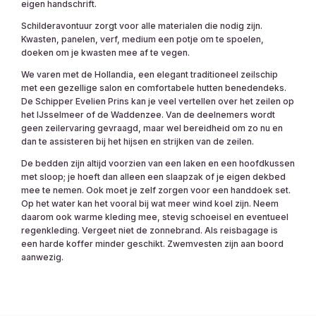
eigen handschrift.
Schilderavontuur zorgt voor alle materialen die nodig zijn.
Kwasten, panelen, verf, medium een potje om te spoelen,
doeken om je kwasten mee af te vegen.
We varen met de Hollandia, een elegant traditioneel zeilschip
met een gezellige salon en comfortabele hutten benedendeks.
De Schipper Evelien Prins kan je veel vertellen over het zeilen op
het IJsselmeer of de Waddenzee. Van de deelnemers wordt
geen zeilervaring gevraagd, maar wel bereidheid om zo nu en
dan te assisteren bij het hijsen en strijken van de zeilen.
De bedden zijn altijd voorzien van een laken en een hoofdkussen
met sloop; je hoeft dan alleen een slaapzak of je eigen dekbed
mee te nemen. Ook moet je zelf zorgen voor een handdoek set.
Op het water kan het vooral bij wat meer wind koel zijn. Neem
daarom ook warme kleding mee, stevig schoeisel en eventueel
regenkleding. Vergeet niet de zonnebrand. Als reisbagage is
een harde koffer minder geschikt. Zwemvesten zijn aan boord
aanwezig.