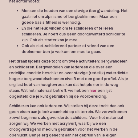
het achterhoofd:
Mensen die houden van een stevige (berg)wandeling. Het
gaat niet om alpinisme of bergbeklimmen. Maar een
goede basis fitheid is wel nodig.
En die het leuk vinden om te schilderen of te leren
schilderen. Je hoeft dus geen doorgewinterd schilder te
zijn. Ook als starter kan je mee.
Ook als niet-schilderend partner of vriend van een
deelnemer ben je welkom om mee te gaan.
Het draait tijdens deze tocht om twee activiteiten: bergwandelen
en schilderen. Bergwandelen kan iedereen die over een
redelijke conditie beschikt en over stevige (redelijk) waterdichte
hogere bergwandelschoenen nivo B met een goed profiel. Als je
erg last hebt van hoogtevrees kan dat het plezier in de weg
staan. Wat het materiaal betreft: we hebben
hier
een lijst
opgesteld die je kunt gebruiken bij de voorbereiding.
Schilderen kan ook iedereen. Wij stellen bij deze tocht dan ook
geen eisen aan je bekwaamheid op dit terrein. We verwelkomen
zowel beginners als gevorderde schilders. Voor het materiaal
zorgen wij. We werken met acrylverf, waarbij we een
droogvertragend medium gebruiken voor het werken in de
openlucht. Ben je erg gehecht aan het gebruik van je eigen