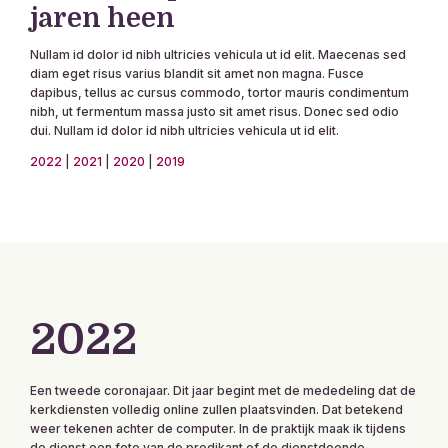
jaren heen
Nullam id dolor id nibh ultricies vehicula ut id elit. Maecenas sed
diam eget risus varius blandit sit amet non magna. Fusce
dapibus, tellus ac cursus commodo, tortor mauris condimentum
nibh, ut fermentum massa justo sit amet risus. Donec sed odio
dui. Nullam id dolor id nibh ultricies vehicula ut id elit.
2022
|
2021
|
2020
|
2019
2022
Een tweede coronajaar. Dit jaar begint met de mededeling dat de
kerkdiensten volledig online zullen plaatsvinden. Dat betekend
weer tekenen achter de computer. In de praktijk maak ik tijdens
de dienst een foto van de predikant of de dienstdoende