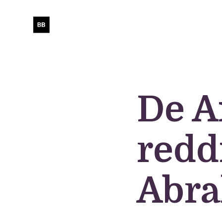
De A
redd
Abr