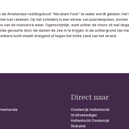
 hoe de Amelandse reddingsboot “Abraham Fock” te water wordt gelaten. Het i
isten kan rekenen. Op het schilderij is een wirwar van paardenpoten, bomen e
os van de manoevre weer. Ogenschijnlijk, want achter de chaos zit wel dege
de gevaarte door de duinen de zee in te krijgen. In de achtergrond zijn m
nkere lucht steekt dreigend af tegen het lichte zand van het strand.
Direct naar
ndernemende
Oostenrijk Huttentocht
Großvenediger
Huttentocht Oostenrijk
Stubaital