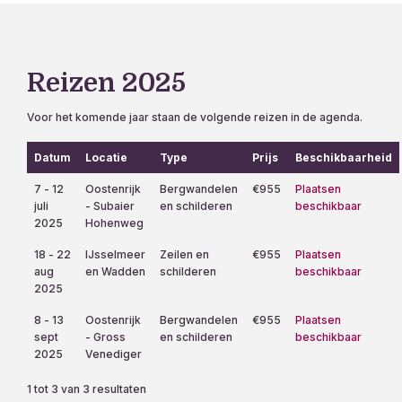
Reizen 2025
Voor het komende jaar staan de volgende reizen in de agenda.
Datum
Locatie
Type
Prijs
Beschikbaarheid
7 - 12
Oostenrijk
Bergwandelen
€955
Plaatsen
juli
- Subaier
en schilderen
beschikbaar
2025
Hohenweg
18 - 22
IJsselmeer
Zeilen en
€955
Plaatsen
aug
en Wadden
schilderen
beschikbaar
2025
8 - 13
Oostenrijk
Bergwandelen
€955
Plaatsen
sept
- Gross
en schilderen
beschikbaar
2025
Venediger
1 tot 3 van 3 resultaten