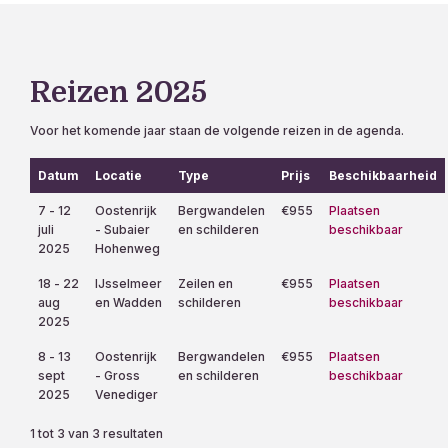
Reizen 2025
Voor het komende jaar staan de volgende reizen in de agenda.
Datum
Locatie
Type
Prijs
Beschikbaarheid
7 - 12
Oostenrijk
Bergwandelen
€955
Plaatsen
juli
- Subaier
en schilderen
beschikbaar
2025
Hohenweg
18 - 22
IJsselmeer
Zeilen en
€955
Plaatsen
aug
en Wadden
schilderen
beschikbaar
2025
8 - 13
Oostenrijk
Bergwandelen
€955
Plaatsen
sept
- Gross
en schilderen
beschikbaar
2025
Venediger
1 tot 3 van 3 resultaten